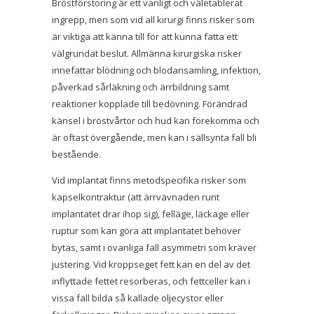
Bröstförstoring är ett vanligt och väletablerat
ingrepp, men som vid all kirurgi finns risker som
är viktiga att känna till för att kunna fatta ett
välgrundat beslut. Allmänna kirurgiska risker
innefattar blödning och blodansamling, infektion,
påverkad sårläkning och ärrbildning samt
reaktioner kopplade till bedövning. Förändrad
känsel i bröstvårtor och hud kan förekomma och
är oftast övergående, men kan i sällsynta fall bli
bestående.
Vid implantat finns metodspecifika risker som
kapselkontraktur (att ärrvävnaden runt
implantatet drar ihop sig), felläge, läckage eller
ruptur som kan göra att implantatet behöver
bytas, samt i ovanliga fall asymmetri som kräver
justering. Vid kroppseget fett kan en del av det
inflyttade fettet resorberas, och fettceller kan i
vissa fall bilda så kallade oljecystor eller