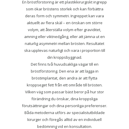
En bröstförstoring är ett plastikkirurgiskt ingrepp
som ökar bröstens storlek och kan förbättra
deras form och symmetri. Ingreppet kan vara
aktuellt av flera skäl – en önskan om större
volym, att återställa volym efter graviditet,
amning eller viktnedgång, eller att jämna ut en
naturlig asymmetri mellan brösten. Resultatet
ska upplevas naturligt och vara i proportion till
din kroppsbyggnad.
Det finns två huvudsakliga vägar till en
bröstförstoring. Den ena är att lägga in
bröstimplantat, den andra är att flytta
kroppseget fett från ett område till brösten.
Vilken väg som passar bäst beror på hur stor
förändring du önskar, dina kroppsliga
förutsättningar och dina personliga preferenser.
Båda metoderna utförs av specialistutbildade
kirurger och föregås alltid av en individuell
bedömning vid en konsultation.