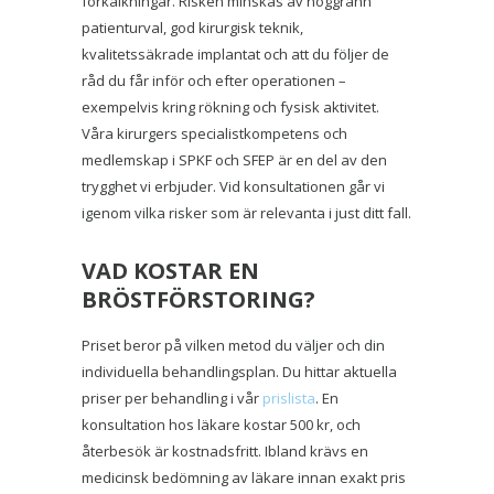
förkalkningar. Risken minskas av noggrann
patienturval, god kirurgisk teknik,
kvalitetssäkrade implantat och att du följer de
råd du får inför och efter operationen –
exempelvis kring rökning och fysisk aktivitet.
Våra kirurgers specialistkompetens och
medlemskap i SPKF och SFEP är en del av den
trygghet vi erbjuder. Vid konsultationen går vi
igenom vilka risker som är relevanta i just ditt fall.
VAD KOSTAR EN
BRÖSTFÖRSTORING?
Priset beror på vilken metod du väljer och din
individuella behandlingsplan. Du hittar aktuella
priser per behandling i vår
prislista
. En
konsultation hos läkare kostar 500 kr, och
återbesök är kostnadsfritt. Ibland krävs en
medicinsk bedömning av läkare innan exakt pris