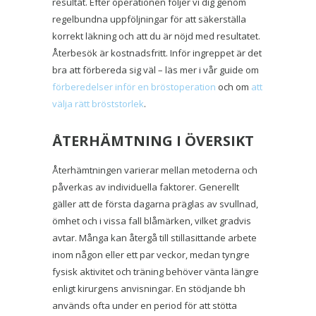
resultat. Efter operationen följer vi dig genom
regelbundna uppföljningar för att säkerställa
korrekt läkning och att du är nöjd med resultatet.
Återbesök är kostnadsfritt. Inför ingreppet är det
bra att förbereda sig väl – läs mer i vår guide om
förberedelser inför en bröstoperation
och om
att
välja rätt bröststorlek
.
ÅTERHÄMTNING I ÖVERSIKT
Återhämtningen varierar mellan metoderna och
påverkas av individuella faktorer. Generellt
gäller att de första dagarna präglas av svullnad,
ömhet och i vissa fall blåmärken, vilket gradvis
avtar. Många kan återgå till stillasittande arbete
inom någon eller ett par veckor, medan tyngre
fysisk aktivitet och träning behöver vänta längre
enligt kirurgens anvisningar. En stödjande bh
används ofta under en period för att stötta