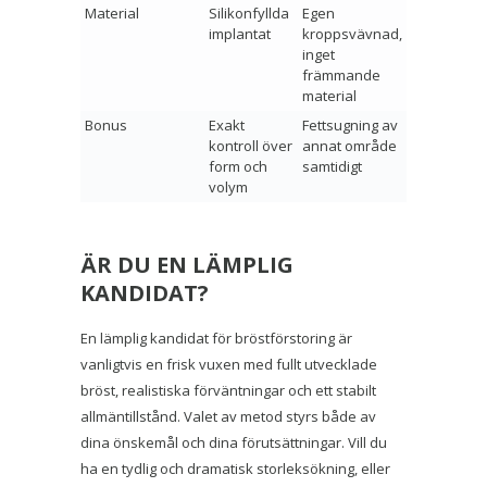
Material
Silikonfyllda
Egen
implantat
kroppsvävnad,
inget
främmande
material
Bonus
Exakt
Fettsugning av
kontroll över
annat område
form och
samtidigt
volym
ÄR DU EN LÄMPLIG
KANDIDAT?
En lämplig kandidat för bröstförstoring är
vanligtvis en frisk vuxen med fullt utvecklade
bröst, realistiska förväntningar och ett stabilt
allmäntillstånd. Valet av metod styrs både av
dina önskemål och dina förutsättningar. Vill du
ha en tydlig och dramatisk storleksökning, eller