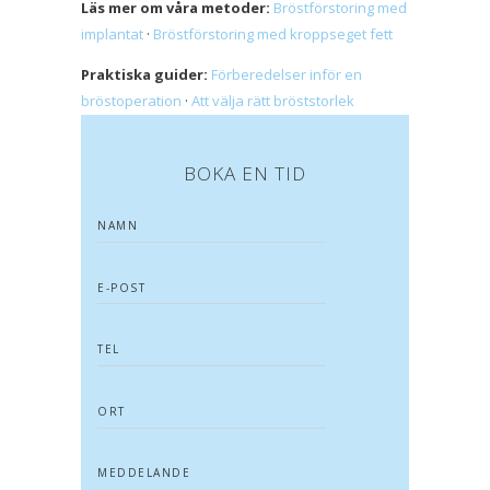
Läs mer om våra metoder:
Bröstförstoring med
implantat
·
Bröstförstoring med kroppseget fett
Praktiska guider:
Förberedelser inför en
bröstoperation
·
Att välja rätt bröststorlek
BOKA EN TID