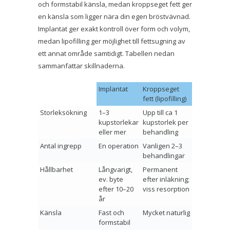
och formstabil känsla, medan kroppseget fett ger
en känsla som ligger nära din egen bröstvävnad.
Implantat ger exakt kontroll över form och volym,
medan lipofilling ger möjlighet till fettsugning av
ett annat område samtidigt. Tabellen nedan
sammanfattar skillnaderna.
Implantat
Kroppseget
fett (lipofilling)
Storleksökning
1–3
Upp till ca 1
kupstorlekar
kupstorlek per
eller mer
behandling
Antal ingrepp
En operation
Vanligen 2–3
behandlingar
Hållbarhet
Långvarigt,
Permanent
ev. byte
efter inläkning;
efter 10–20
viss resorption
år
Känsla
Fast och
Mycket naturlig
formstabil