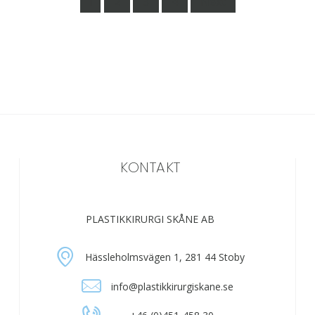
1
2
3
4
Next
KONTAKT
PLASTIKKIRURGI SKÅNE AB
Hässleholmsvägen 1, 281 44 Stoby
info@plastikkirurgiskane.se