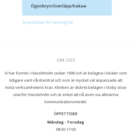
Ögonbryn/överläpp/haka
Se prislistan för vaxning här
OM OSS
Vi har funnits i Hässleholm sedan 1996 och är belägna i lokaler som
tidigare varit vårdcentral och som är mycket väl anpassade att
möta verksamhetens krav. Kliniken är diskret belägen i Stoby strax
utanför Hässleholm och är enkel att nå även via allmänna
kommunikationsmedel.
ÖPPETTIDER
Måndag - Torsdag
08:30-17:00