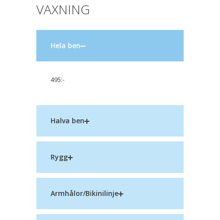
VAXNING
Hela ben
495:-
Halva ben
Rygg
Armhålor/Bikinilinje