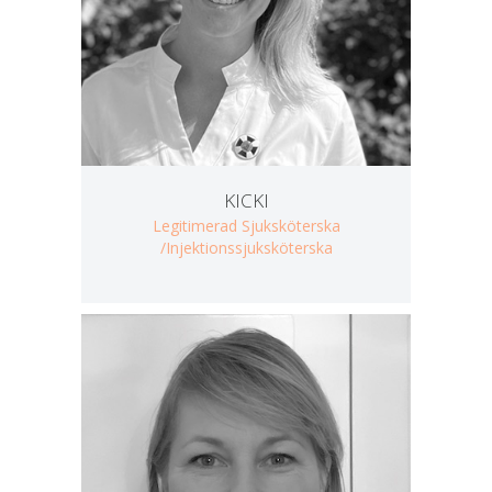
KICKI
Legitimerad Sjuksköterska
/Injektionssjuksköterska