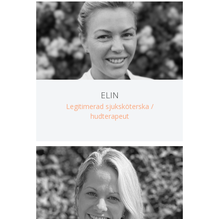
ELIN
Legitimerad sjuksköterska /
hudterapeut